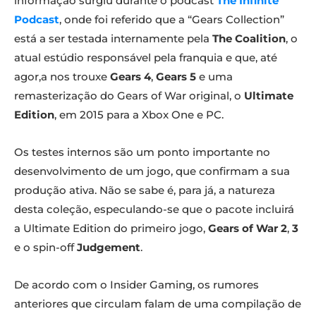
informação surgiu durante o podcast
The Infinite
Podcast
, onde foi referido que a “Gears Collection”
está a ser testada internamente pela
The Coalition
, o
atual estúdio responsável pela franquia e que, até
agor,a nos trouxe
Gears 4
,
Gears 5
e uma
remasterização do Gears of War original, o
Ultimate
Edition
, em 2015 para a Xbox One e PC.
Os testes internos são um ponto importante no
desenvolvimento de um jogo, que confirmam a sua
produção ativa. Não se sabe é, para já, a natureza
desta coleção, especulando-se que o pacote incluirá
a Ultimate Edition do primeiro jogo,
Gears of War 2
,
3
e o spin-off
Judgement
.
De acordo com o Insider Gaming, os rumores
anteriores que circulam falam de uma compilação de