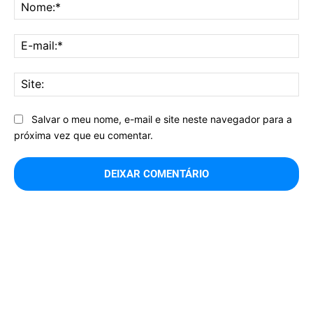
No
E-
mai
Sit
Salvar o meu nome, e-mail e site neste navegador para a
próxima vez que eu comentar.