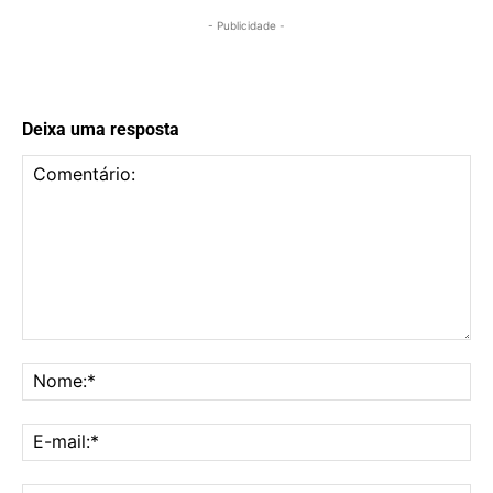
- Publicidade -
Deixa uma resposta
Comentário:
No
E-
mai