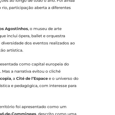
ções ao longo de todo o ano. Foi ainda
o, participação aberta a diferentes
os Agostinhos
, o museu de arte
inclui ópera, ballet e orquestra
e diversidade dos eventos realizados ao
o artística.
resentada como capital europeia do
 Mas a narrativa evitou o cliché
copia
, a
Cité de l’Espace
e o universo do
rística e pedagógica, com interesse para
erritório foi apresentado como um
and-de-Comminges
, descrito como uma