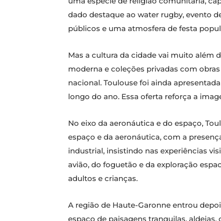
uma espécie de religião comunitária, cap
dado destaque ao water rugby, evento de
públicos e uma atmosfera de festa popu
Mas a cultura da cidade vai muito além
moderna e coleções privadas com obras 
nacional. Toulouse foi ainda apresenta
longo do ano. Essa oferta reforça a ima
No eixo da aeronáutica e do espaço, To
espaço e da aeronáutica, com a presenç
industrial, insistindo nas experiências v
avião, do foguetão e da exploração espac
adultos e crianças.
A região de Haute-Garonne entrou depoi
espaço de paisagens tranquilas, aldeias,