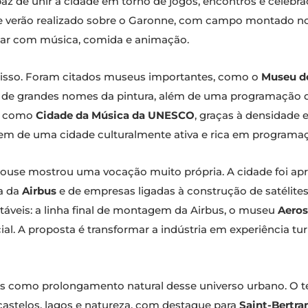
az de unir a cidade em torno de jogos, encontros e celebra
 verão realizado sobre o Garonne, com campo montado no ri
lar com música, comida e animação.
 disso. Foram citados museus importantes, como o
Museu d
de grandes nomes da pintura, além de uma programação que 
da como
Cidade da Música da UNESCO
, graças à densidade 
gem de uma cidade culturalmente ativa e rica em programaçã
ulouse mostrou uma vocação muito própria. A cidade foi ap
a da
Airbus
e de empresas ligadas à construção de satélites.
isitáveis: a linha final de montagem da Airbus, o museu
Aeros
ial. A proposta é transformar a indústria em experiência tu
s como prolongamento natural desse universo urbano. O t
 castelos, lagos e natureza, com destaque para
Saint-Bertr