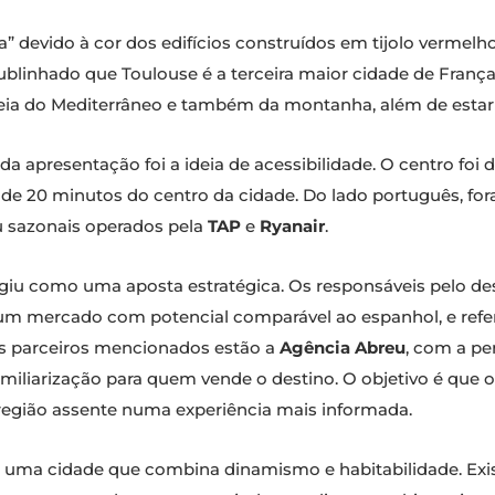
a” devido à cor dos edifícios construídos em tijolo verme
ublinhado que Toulouse é a terceira maior cidade de França,
meia do Mediterrâneo e também da montanha, além de estar 
 apresentação foi a ideia de acessibilidade. O centro foi 
ca de 20 minutos do centro da cidade. Do lado português, f
ou sazonais operados pela
TAP
e
Ryanair
.
iu como uma aposta estratégica. Os responsáveis pelo des
um mercado com potencial comparável ao espanhol, e refer
 os parceiros mencionados estão a
Agência Abreu
, com a pe
amiliarização para quem vende o destino. O objetivo é que 
a região assente numa experiência mais informada.
ma cidade que combina dinamismo e habitabilidade. Exis