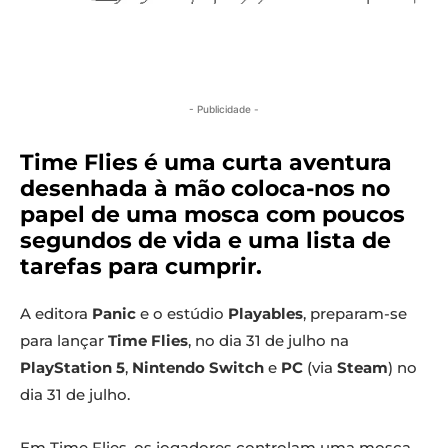
- Publicidade -
Time Flies é uma curta aventura
desenhada à mão coloca-nos no
papel de uma mosca com poucos
segundos de vida e uma lista de
tarefas para cumprir.
A editora
Panic
e o estúdio
Playables
, preparam-se
para lançar
Time Flies
, no dia 31 de julho na
PlayStation 5
,
Nintendo Switch
e
PC
(via
Steam
) no
dia 31 de julho.
Em Time Flies, os jogadores controlam uma mosca