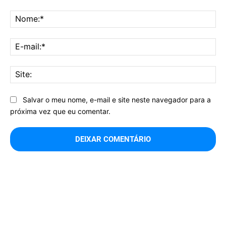
Comentário:
No
E-
mai
Sit
Salvar o meu nome, e-mail e site neste navegador para a
próxima vez que eu comentar.