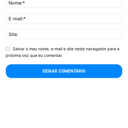
No
E-
mai
Sit
Salvar o meu nome, e-mail e site neste navegador para a
próxima vez que eu comentar.