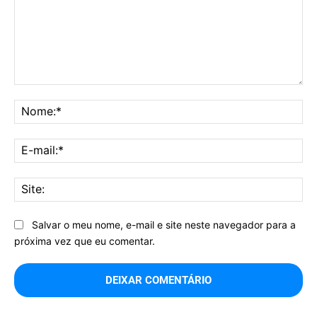
Comentário:
No
E-
mai
Sit
Salvar o meu nome, e-mail e site neste navegador para a
próxima vez que eu comentar.