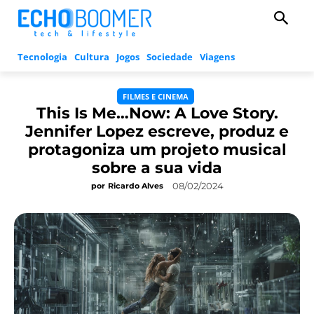
Tecnologia
Cultura
Jogos
Sociedade
Viagens
FILMES E CINEMA
This Is Me…Now: A Love Story.
Jennifer Lopez escreve, produz e
protagoniza um projeto musical
sobre a sua vida
08/02/2024
por
Ricardo Alves