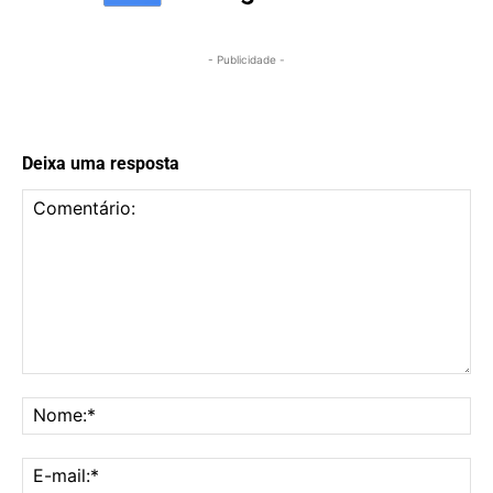
- Publicidade -
Deixa uma resposta
Comentário:
No
E-
mai