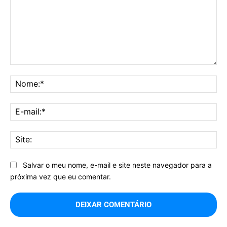
Comentário:
No
E-
mai
Sit
Salvar o meu nome, e-mail e site neste navegador para a
próxima vez que eu comentar.