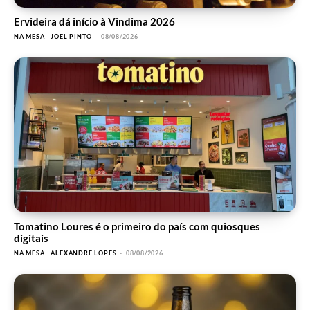
Ervideira dá início à Vindima 2026
NA MESA
JOEL PINTO
-
08/08/2026
Tomatino Loures é o primeiro do país com quiosques
digitais
NA MESA
ALEXANDRE LOPES
-
08/08/2026