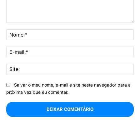
Comentário:
No
E-
mai
Sit
Salvar o meu nome, e-mail e site neste navegador para a
próxima vez que eu comentar.