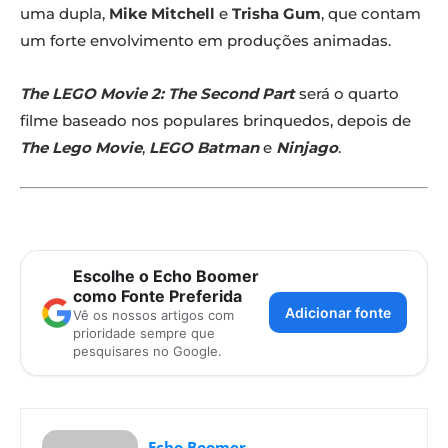
uma dupla,
Mike Mitchell
e
Trisha Gum
, que contam
um forte envolvimento em produções animadas.
The LEGO Movie 2: The Second Part
será o quarto
filme baseado nos populares brinquedos, depois de
The Lego Movie
,
LEGO Batman
e
Ninjago
.
Escolhe o Echo Boomer
como Fonte Preferida
Adicionar fonte
Vê os nossos artigos com
prioridade sempre que
pesquisares no Google.
Echo Boomer