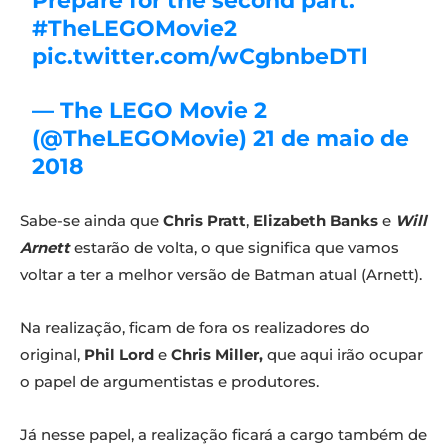
Prepare for the second part.
#TheLEGOMovie2
pic.twitter.com/wCgbnbeDTl
— The LEGO Movie 2
(@TheLEGOMovie) 21 de maio de
2018
Sabe-se ainda que
Chris Pratt
,
Elizabeth Banks
e
Will
Arnett
estarão de volta, o que significa que vamos
voltar a ter a melhor versão de Batman atual (Arnett).
Na realização, ficam de fora os realizadores do
original,
Phil Lord
e
Chris Miller,
que aqui irão ocupar
o papel de argumentistas e produtores.
Já nesse papel, a realização ficará a cargo também de