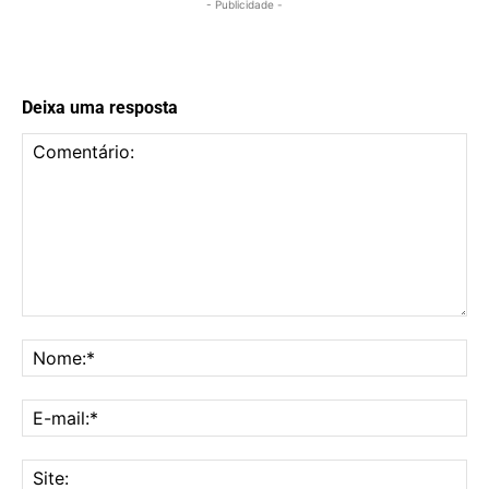
- Publicidade -
Deixa uma resposta
Comentário:
No
E-
mai
Sit