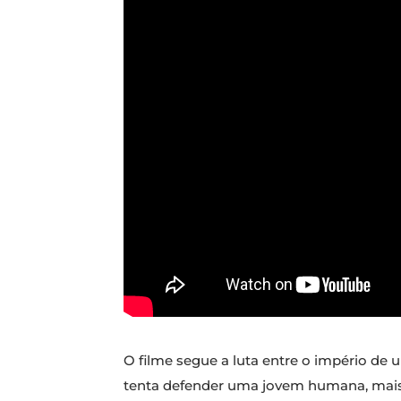
O filme segue a luta entre o império d
tenta defender uma jovem humana, mais