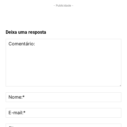
- Publicidade -
Deixa uma resposta
Comentário:
No
E-
mai
Sit