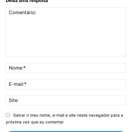
Deixa uma resposta
Comentário:
No
E-
mai
Sit
Salvar o meu nome, e-mail e site neste navegador para a
próxima vez que eu comentar.