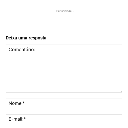
- Publicidade -
Deixa uma resposta
Comentário:
No
E-
mai