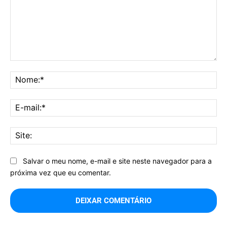
Comentário:
No
E-
mai
Sit
Salvar o meu nome, e-mail e site neste navegador para a
próxima vez que eu comentar.