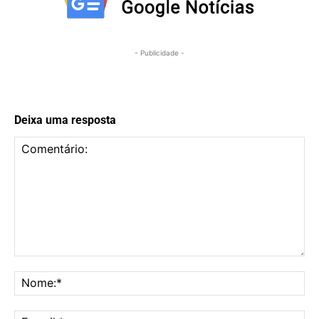
- Publicidade -
Deixa uma resposta
Comentário:
No
E-