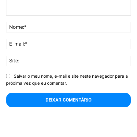
Comentário:
No
E-
mai
Sit
Salvar o meu nome, e-mail e site neste navegador para a
próxima vez que eu comentar.