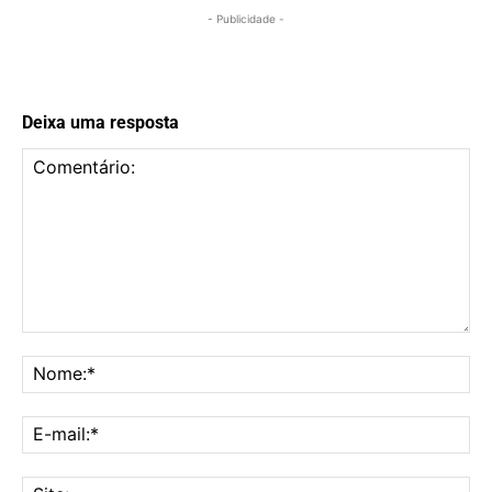
- Publicidade -
Deixa uma resposta
Comentário:
No
E-
mai
Sit