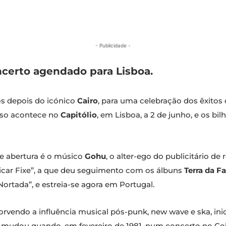
- Publicidade -
oncerto agendado para Lisboa.
os depois do icónico
Cairo
, para uma celebração dos êxitos
sso acontece no
Capitólio
, em Lisboa, a 2 de junho, e os bi
e abertura é o músico
Gohu
, o alter-ego do publicitário 
icar Fixe”, a que deu seguimento com os álbuns
Terra da F
rtada”, e estreia-se agora em Portugal.
orvendo a influência musical pós-punk, new wave e ska, 
so mudou quando, em fevereiro de 1981, num concerto no Co