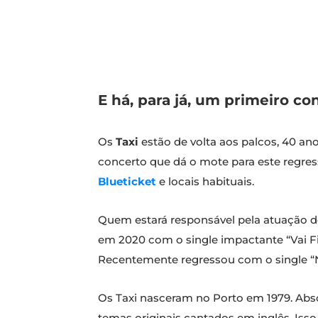
E há, para já, um primeiro c
Os
Taxi
estão de volta aos palcos, 40 an
concerto que dá o mote para este regre
Blueticket
e locais habituais.
Quem estará responsável pela atuação d
em 2020 com o single impactante “Vai F
Recentemente regressou com o single “No
Os Taxi nasceram no Porto em 1979. Abs
temas originais cantados em inglês. Is