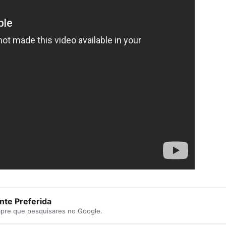
te Preferida
mpre que pesquisares no Google.