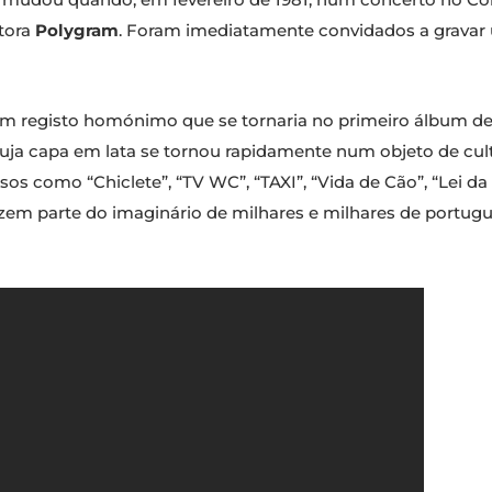
itora
Polygram
. Foram imediatamente convidados a gravar
 um registo homónimo que se tornaria no primeiro álbum d
uja capa em lata se tornou rapidamente num objeto de culto
s como “Chiclete”, “TV WC”, “TAXI”, “Vida de Cão”, “Lei da S
azem parte do imaginário de milhares e milhares de portug