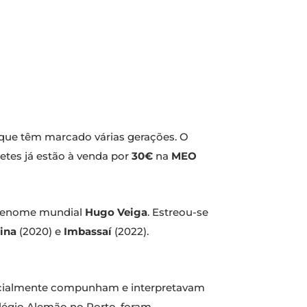
 que têm marcado várias gerações. O
lhetes já estão à venda por
30€
na
MEO
de renome mundial
Hugo Veiga
. Estreou-se
aina
(2020) e
Imbassaí
(2022).
inicialmente compunham e interpretavam
légio Alemão no Porto, foram