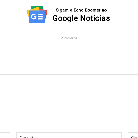
- Publicidade -
Nome:*
E-