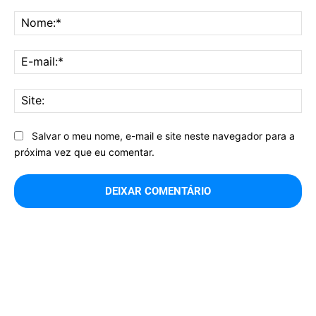
Comentário:
No
E-
mai
Sit
Salvar o meu nome, e-mail e site neste navegador para a
próxima vez que eu comentar.