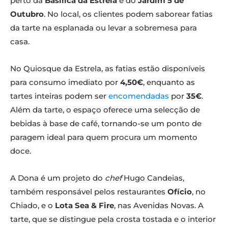
perto da
Basílica da Estrela
e do
Jardim 5 de
Outubro
. No local, os clientes podem saborear fatias
da tarte na esplanada ou levar a sobremesa para
casa.
No Quiosque da Estrela, as fatias estão disponíveis
para consumo imediato por
4,50€
, enquanto as
tartes inteiras podem ser
encomendadas
por
35€
.
Além da tarte, o espaço oferece uma selecção de
bebidas à base de café, tornando-se um ponto de
paragem ideal para quem procura um momento
doce.
A Dona é um projeto do
chef
Hugo Candeias,
também responsável pelos restaurantes
Ofício
, no
Chiado, e o
Lota Sea & Fire
, nas Avenidas Novas. A
tarte, que se distingue pela crosta tostada e o interior