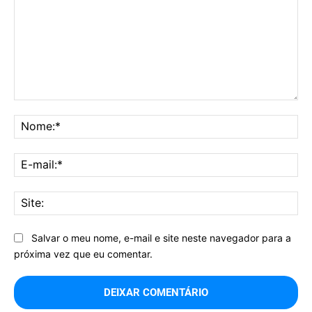
Comentário:
No
E-
mai
Sit
Salvar o meu nome, e-mail e site neste navegador para a
próxima vez que eu comentar.