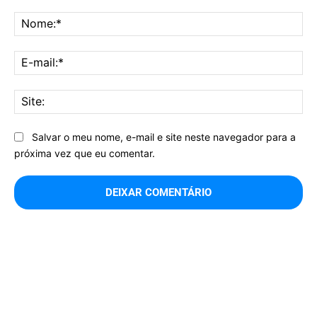
Comentário:
No
E-
mai
Sit
Salvar o meu nome, e-mail e site neste navegador para a
próxima vez que eu comentar.