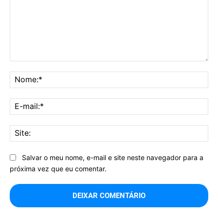
Comentário:
No
E-
mai
Sit
Salvar o meu nome, e-mail e site neste navegador para a
próxima vez que eu comentar.