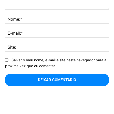
Comentário:
No
E-
mai
Sit
Salvar o meu nome, e-mail e site neste navegador para a
próxima vez que eu comentar.