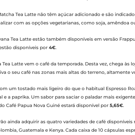
Matcha Tea Latte não têm açúcar adicionado e são indicados
lizar com as opções vegetarianas, como soja, amêndoa ou
eavana Tea Latte estão também disponíveis em versão Frap
estão disponíveis por
4€
.
ea Latte vem o café da temporada. Desta vez, chega às lo
a o seu café nas zonas mais altas do terreno, altamente vul
com um tostado mais ligeiro do que o habitual Espresso R
 e a paprika. Um sabor para saciar o paladar mais exigent
o Café Papua Nova Guiné estará disponível por
5,65€
.
rão ainda adquirir as quatro variedades de café disponíve
olombia, Guatemala e Kenya. Cada caixa de 10 cápsulas es