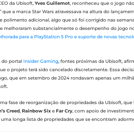
CEO da Ubisoft,
Yves Guillemot
, reconheceu que o jogo não
” que a marca Star Wars atravessava na altura do lançamen
 polimento adicional, algo que só foi corrigido nas semanas
que melhoraram substancialmente o desempenho do jogo no
horada para a PlayStation 5 Pro e suporte de novas tecnol
, do portal
Insider Gaming
, fontes próximas da Ubisoft, a
e o projeto terá sido cancelado discretamente. Essa deci
o jogo, que em setembro de 2024 rondavam apenas um milh
oft.
ma fase de reorganização de propriedades da Ubisoft, que 
n’s Creed
,
Rainbow Six
e
Far Cry
, com apoio de investimen
 uma longa lista de propriedades que se encontram adormec