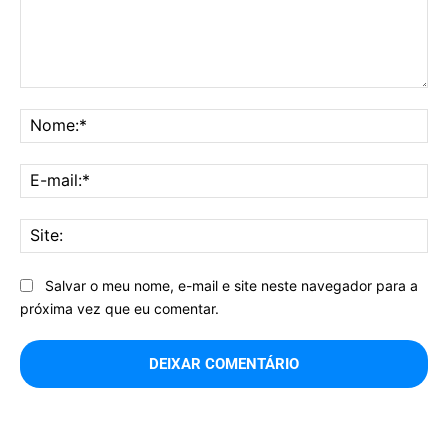
Comentário:
No
E-
mai
Sit
Salvar o meu nome, e-mail e site neste navegador para a
próxima vez que eu comentar.