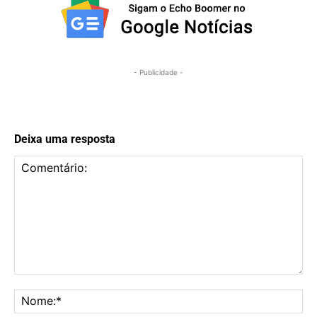
- Publicidade -
Deixa uma resposta
Comentário:
No