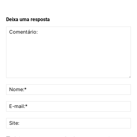
Deixa uma resposta
Comentário:
No
E-
mai
Sit