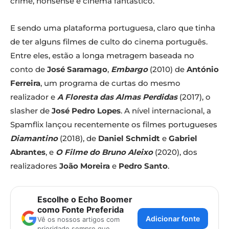
crime, nonsense e cinema fantástico.
E sendo uma plataforma portuguesa, claro que tinha
de ter alguns filmes de culto do cinema português.
Entre eles, estão a longa metragem baseada no
conto de
José Saramago
,
Embargo
(2010) de
António
Ferreira
, um programa de curtas do mesmo
realizador e
A Floresta das Almas Perdidas
(2017), o
slasher de
José Pedro Lopes
. A nível internacional, a
Spamflix lançou recentemente os filmes portugueses
Diamantino
(2018), de
Daniel Schmidt
e
Gabriel
Abrantes
, e
O Filme do Bruno Aleixo
(2020), dos
realizadores
João Moreira
e
Pedro Santo
.
Escolhe o Echo Boomer
como Fonte Preferida
Adicionar fonte
Vê os nossos artigos com
prioridade sempre que