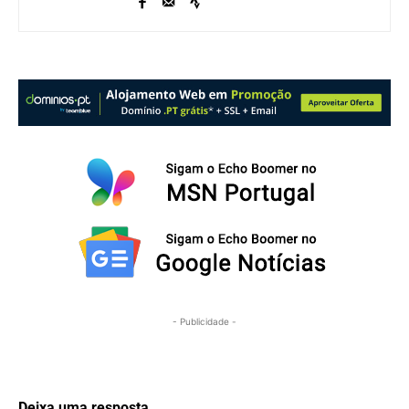
- Publicidade -
Deixa uma resposta