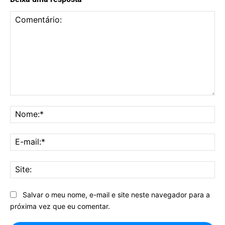
Comentário:
No
E-
mai
Sit
Salvar o meu nome, e-mail e site neste navegador para a
próxima vez que eu comentar.