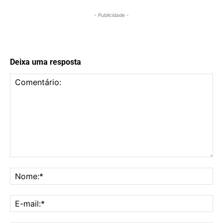
- Publicidade -
Deixa uma resposta
Comentário:
No
E-
mai