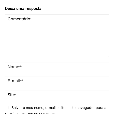
Deixa uma resposta
Comentário:
No
E-
mai
Sit
Salvar o meu nome, e-mail e site neste navegador para a
próxima vez que eu comentar.