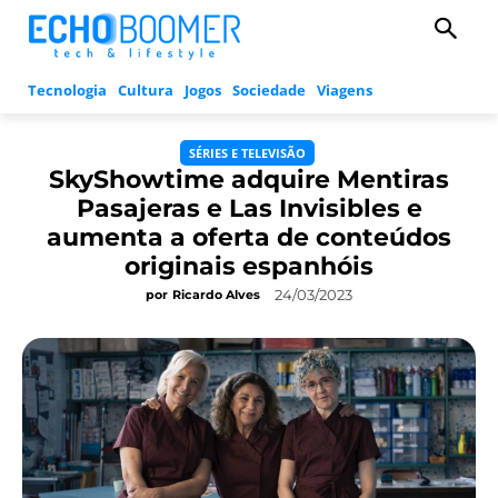
Tecnologia
Cultura
Jogos
Sociedade
Viagens
SÉRIES E TELEVISÃO
SkyShowtime adquire Mentiras
Pasajeras e Las Invisibles e
aumenta a oferta de conteúdos
originais espanhóis
24/03/2023
por
Ricardo Alves