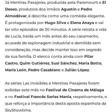
Já Mentiras Pasajeras, produzida pela Paramount e
El
Deseo
, produtora dos irmãos
Agustín
e
Pedro
Almodóvar
, é descrita como uma comédia elegante.
É protagonizada por
Hugo Silva
e
Elena Anaya
e vai
ter oito episódios de 30 minutos. A série retrata a vida
de Lucía, traída um mês antes do seu casamento,
acusada de espionagem industrial e demitida sem
consideração, mas decide manter isso em segredo
da sua família. O elenco conta ainda com
Pilar
Castro
,
Quim Gutiérrez
,
Susi Sánchez
,
María Botto
,
María León
,
Pedro Casablanc
e
Julián López
.
As séries Las Invisibles e Mentiras Pasajeras foram
exibidas este mês no
Festival de Cinema de Málaga
e no
Festival Francês Series Mania
, respetivamente, o
que reforça a importância desta aposta espanhola da
SkyShowtime.