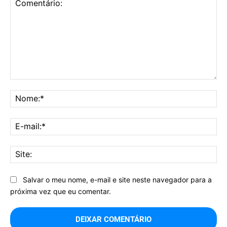
Comentário:
No
E-
mai
Sit
Salvar o meu nome, e-mail e site neste navegador para a
próxima vez que eu comentar.