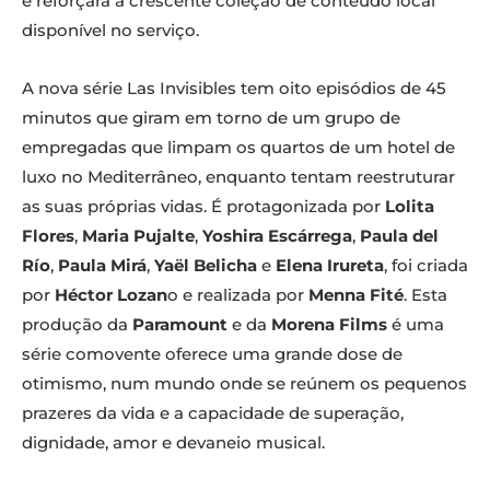
e reforçará a crescente coleção de conteúdo local
disponível no serviço.
A nova série Las Invisibles tem oito episódios de 45
minutos que giram em torno de um grupo de
empregadas que limpam os quartos de um hotel de
luxo no Mediterrâneo, enquanto tentam reestruturar
as suas próprias vidas. É protagonizada por
Lolita
Flores
,
Maria Pujalte
,
Yoshira Escárrega
,
Paula del
Río
,
Paula Mirá
,
Yaël Belicha
e
Elena Irureta
, foi criada
por
Héctor Lozan
o e realizada por
Menna Fité
. Esta
produção da
Paramount
e da
Morena Films
é uma
série comovente oferece uma grande dose de
otimismo, num mundo onde se reúnem os pequenos
prazeres da vida e a capacidade de superação,
dignidade, amor e devaneio musical.