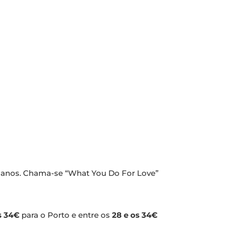
s anos. Chama-se “What You Do For Love”
os 34€
para o Porto e entre os
28 e os 34€