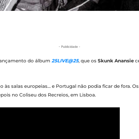
- Publicidade -
o lançamento do álbum
25LIVE@25
, que os
Skunk Anansie
ce
o às salas europeias… e Portugal não podia ficar de fora. 
epois no Coliseu dos Recreios, em Lisboa.