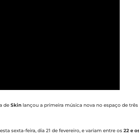
a de
Skin
lançou a primeira música nova no espaço de trê
ta sexta-feira, dia 21 de fevereiro, e variam entre os
22 e 