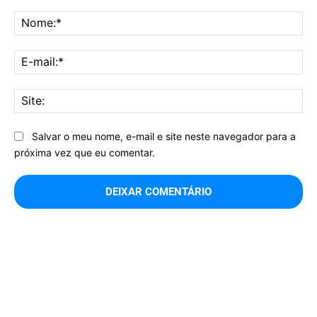
Comentário:
No
E-
mai
Sit
Salvar o meu nome, e-mail e site neste navegador para a
próxima vez que eu comentar.