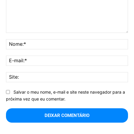
Comentário:
No
E-
mai
Sit
Salvar o meu nome, e-mail e site neste navegador para a
próxima vez que eu comentar.