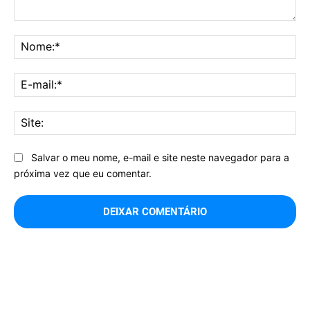
Comentário:
No
E-
mai
Sit
Salvar o meu nome, e-mail e site neste navegador para a
próxima vez que eu comentar.