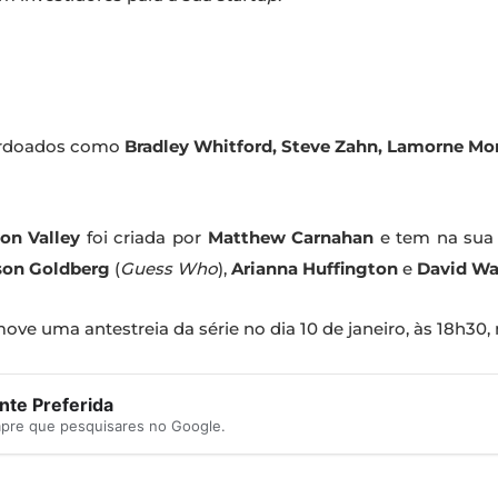
lardoados como
Bradley Whitford, Steve Zahn, Lamorne Mor
con Valley
foi criada por
Matthew Carnahan
e tem na sua
son Goldberg
(
Guess Who
),
Arianna Huffington
e
David Wa
ve uma antestreia da série no dia 10 de janeiro, às 18h30,
te Preferida
mpre que pesquisares no Google.