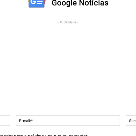
- Publicidade -
Nome:*
E-
mail:*
vegador para a próxima vez que eu comentar.