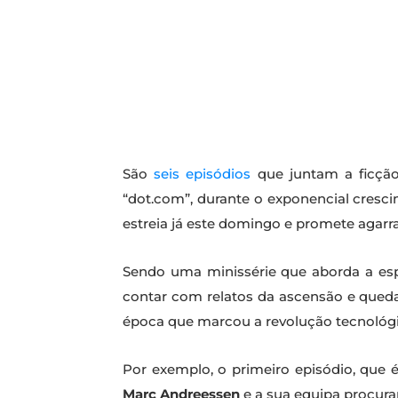
São
seis episódios
que juntam a ficção
“dot.com”, durante o exponencial cresci
estreia já este domingo e promete agarra
Sendo uma minissérie que aborda a es
contar com relatos da ascensão e queda
época que marcou a revolução tecnológi
Por exemplo, o primeiro episódio, que é 
Marc Andreessen
e a sua equipa procura