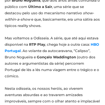
por
Bruno Nogueira
, que dois anos antes confundia o
público com
Último a Sair
, uma série que se
destacou pelo uso do mecanismo narrativo
show-
within-a-show
e que, basicamente, era uma sátira aos
típicos reality shows.
Mas voltemos a Odisseia. A série, que até aqui estava
disponível na
RTP Play
, chega hoje a outra casa:
HBO
Portugal
. Ao volante da autocaravana, “Calipso”,
Bruno Nogueira e
Gonçalo Waddington
(outro dos
autores e argumentistas da série) percorrem
Portugal de lés a lés numa viagem entre o trágico e o
cómico.
Nesta odisseia, os nossos heróis, ao viverem
aventuras absurdas e ao travarem amizades
improváveis, sempre com o olhar atento e implacável