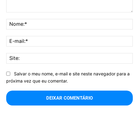
Comentário:
No
E-
mai
Sit
Salvar o meu nome, e-mail e site neste navegador para a
próxima vez que eu comentar.