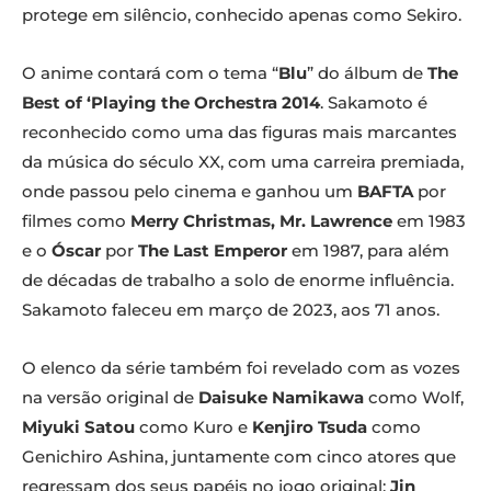
protege em silêncio, conhecido apenas como Sekiro.
O anime contará com o tema “
Blu
” do álbum de
The
Best of ‘Playing the Orchestra 2014
. Sakamoto é
reconhecido como uma das figuras mais marcantes
da música do século XX, com uma carreira premiada,
onde passou pelo cinema e ganhou um
BAFTA
por
filmes como
Merry Christmas, Mr. Lawrence
em 1983
e o
Óscar
por
The Last Emperor
em 1987, para além
de décadas de trabalho a solo de enorme influência.
Sakamoto faleceu em março de 2023, aos 71 anos.
O elenco da série também foi revelado com as vozes
na versão original de
Daisuke Namikawa
como Wolf,
Miyuki Satou
como Kuro e
Kenjiro Tsuda
como
Genichiro Ashina, juntamente com cinco atores que
regressam dos seus papéis no jogo original:
Jin