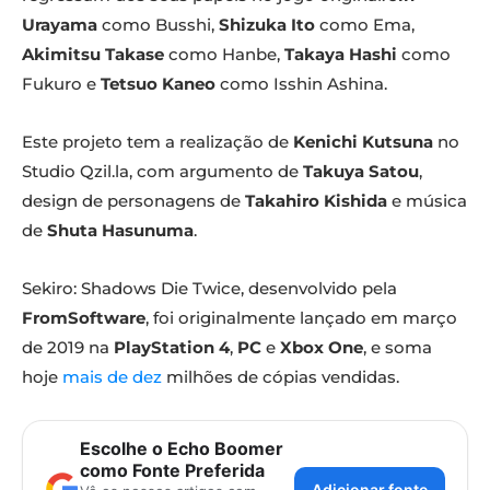
Urayama
como Busshi,
Shizuka Ito
como Ema,
Akimitsu Takase
como Hanbe,
Takaya Hashi
como
Fukuro e
Tetsuo Kaneo
como Isshin Ashina.
Este projeto tem a realização de
Kenichi Kutsuna
no
Studio Qzil.la, com argumento de
Takuya Satou
,
design de personagens de
Takahiro Kishida
e música
de
Shuta Hasunuma
.
Sekiro: Shadows Die Twice, desenvolvido pela
FromSoftware
, foi originalmente lançado em março
de 2019 na
PlayStation 4
,
PC
e
Xbox One
, e soma
hoje
mais de dez
milhões de cópias vendidas.
Escolhe o Echo Boomer
como Fonte Preferida
Adicionar fonte