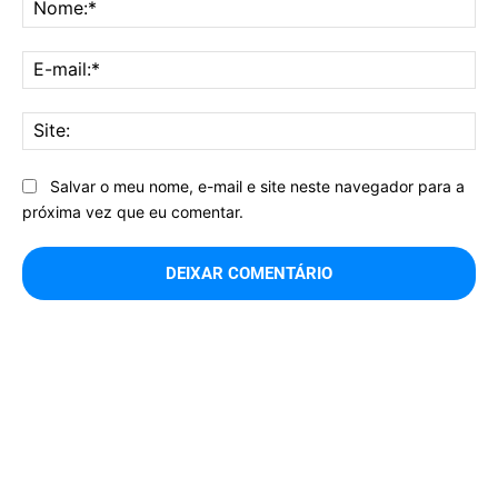
No
E-
mai
Sit
Salvar o meu nome, e-mail e site neste navegador para a
próxima vez que eu comentar.