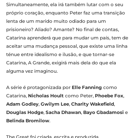
Simultaneamente, ela irá também lutar com o seu
próprio coração, enquanto Peter faz uma transição
lenta de um marido muito odiado para um
prisioneiro? Aliado? Amante? No final de contas,
Catarina aprenderá que para mudar um país, tem de
aceitar uma mudança pessoal, que existe uma linha
ténue entre idealismo e ilusão, e que tornar-se
Catarina, A Grande, exigirá mais dela do que ela
alguma vez imaginou.
A série é protagonizada por
Elle Fanning
como
Catarina,
Nicholas Hoult
como Peter,
Phoebe Fox
,
Adam Godley
,
Gwilym Lee
,
Charity Wakefield
,
Douglas Hodge
,
Sacha Dhawan
,
Bayo Gbadamosi
e
Belinda Bromilow
.
The Great foi criada, escrita e produzida