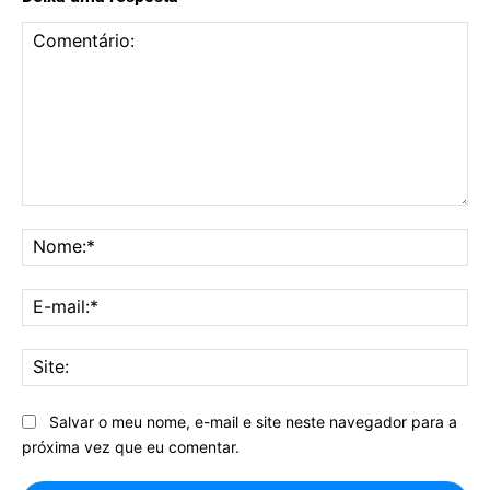
Comentário:
No
E-
mai
Sit
Salvar o meu nome, e-mail e site neste navegador para a
próxima vez que eu comentar.