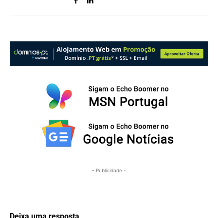
- Publicidade -
Deixa uma resposta