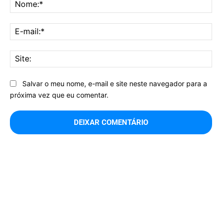
No
E-
mai
Sit
Salvar o meu nome, e-mail e site neste navegador para a
próxima vez que eu comentar.