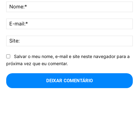
No
E-
mai
Sit
Salvar o meu nome, e-mail e site neste navegador para a
próxima vez que eu comentar.