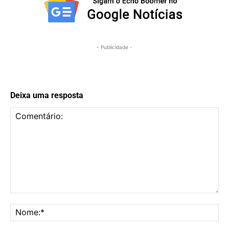
- Publicidade -
Deixa uma resposta
Comentário:
No