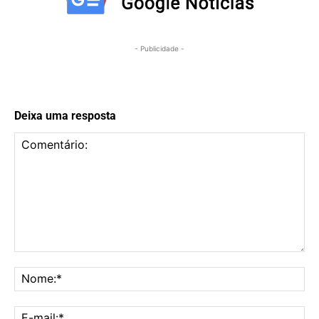
- Publicidade -
Deixa uma resposta
Comentário:
No
E-