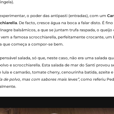
ingela).
 experimentar, o poder das antipasti (entradas), com um
Car
chiarella
. De facto, cresce água na boca a falar disto. É fin
inagre balsâmicos, a que se juntam trufa raspada, o quei
 vem a famosa scrocchiarella, perfeitamente crocante, um
sa que começa a compor-se bem.
nsável salada, só que, neste caso, não era uma salada qu
vo e scrocchiarella. Esta salada de mar do Santi provou se
 lula e camarão, tomate cherry, cenourinha batida, azeite e
da de polvo, mas com sabores mais leves”
, como referiu Pe
ealmente.