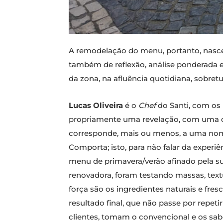
A remodelação do menu, portanto, nasceu
também de reflexão, análise ponderada e
da zona, na afluência quotidiana, sobret
Lucas Oliveira
é o
Chef
do Santi, com os 
propriamente uma revelação, com uma c
corresponde, mais ou menos, a uma nome
Comporta; isto, para não falar da experi
menu de primavera/verão afinado pela s
renovadora, foram testando massas, text
força são os ingredientes naturais e fre
resultado final, que não passe por repeti
clientes, tomam o convencional e os sabo