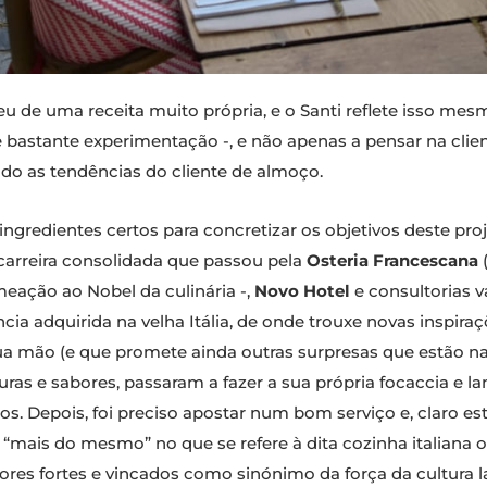
 de uma receita muito própria, e o Santi reflete isso me
 bastante experimentação -, e não apenas a pensar na clie
udo as tendências do cliente de almoço.
ingredientes certos para concretizar os objetivos deste pro
arreira consolidada que passou pela
Osteria Francescana
(
ação ao Nobel da culinária -,
Novo Hotel
e consultorias 
ência adquirida na velha Itália, de onde trouxe novas inspi
ua mão (e que promete ainda outras surpresas que estão na
uras e sabores, passaram a fazer a sua própria focaccia e 
scos. Depois, foi preciso apostar num bom serviço e, claro 
r “mais do mesmo” no que se refere à dita cozinha italiana o
res fortes e vincados como sinónimo da força da cultura la