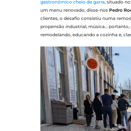
gastronómico cheio de garra
, situado n
um menu renovado, disse-nos
Pedro Ro
clientes, o desafio consistiu numa remode
propensão industrial, música… portanto, su
remodelando, educando a cozinha e, cla