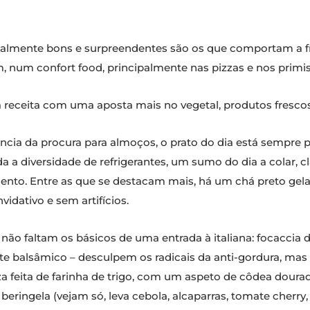
 realmente bons e surpreendentes são os que comportam a fr
m, num confort food, principalmente nas pizzas e nos primis
ta receita com uma aposta mais no vegetal, produtos frescos
ncia da procura para almoços, o prato do dia está sempre p
a a diversidade de refrigerantes, um sumo do dia a colar, cl
omento. Entre as que se destacam mais, há um chá preto ge
idativo e sem artifícios.
não faltam os básicos de uma entrada à italiana: focaccia 
e balsâmico – desculpem os radicais da anti-gordura, mas
za feita de farinha de trigo, com um aspeto de côdea dourad
eringela (vejam só, leva cebola, alcaparras, tomate cherry,