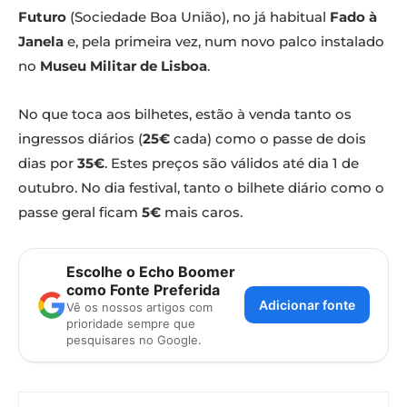
Futuro
(Sociedade Boa União), no já habitual
Fado à
Janela
e, pela primeira vez, num novo palco instalado
no
Museu Militar de Lisboa
.
No que toca aos bilhetes, estão à venda tanto os
ingressos diários (
25€
cada) como o passe de dois
dias por
35€
. Estes preços são válidos até dia 1 de
outubro. No dia festival, tanto o bilhete diário como o
passe geral ficam
5€
mais caros.
Escolhe o Echo Boomer
como Fonte Preferida
Adicionar fonte
Vê os nossos artigos com
prioridade sempre que
pesquisares no Google.