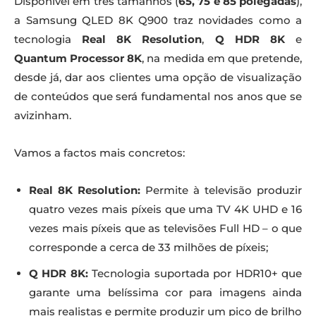
Disponível em três tamanhos (
65, 75 e 85 polegadas
),
a Samsung QLED 8K Q900 traz novidades como a
tecnologia
Real 8K Resolution
,
Q HDR 8K
e
Quantum Processor 8K
, na medida em que pretende,
desde já, dar aos clientes uma opção de visualização
de conteúdos que será fundamental nos anos que se
avizinham.
Vamos a factos mais concretos:
Real 8K Resolution:
Permite à televisão produzir
quatro vezes mais píxeis que uma TV 4K UHD e 16
vezes mais píxeis que as televisões Full HD – o que
corresponde a cerca de 33 milhões de píxeis;
Q HDR 8K:
Tecnologia suportada por HDR10+ que
garante uma belíssima cor para imagens ainda
mais realistas e permite produzir um pico de brilho